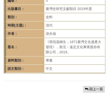
首
編號：
3
頁
出版書目：
臺灣史研究文獻類目 2019年度
類別：
史料
時期(主題)：
清代
作者：
游永福
《尋找湯姆生：1871臺灣文化遺產大
題名：
發現》，新北：遠足文化事業股份有
限公司，2019。
資料類別：
專書
語文類別：
中文
回上一頁