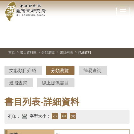
中
跳
到
點
央
主
擊
要
開
研
內
啟
容
或
究
切
上
下
主
區
換
一
一
圖
關
暫
張
張
連
塊
閉
停、
圖
圖
結
院-
播
片
片
首頁
書目資料庫
分類瀏覽
書目列表
詳細資料
網
放
站
臺
主
文獻類目介紹
分類瀏覽
簡易查詢
要
灣
選
進階查詢
線上提供書目
單
史
研
書目列表-詳細資料
究
字型大小：
小
中
大
列印：
所-