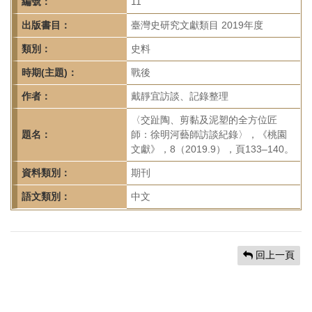
首
編號：
11
頁
出版書目：
臺灣史研究文獻類目 2019年度
類別：
史料
時期(主題)：
戰後
作者：
戴靜宜訪談、記錄整理
〈交趾陶、剪黏及泥塑的全方位匠
題名：
師：徐明河藝師訪談紀錄〉，《桃園
文獻》，8（2019.9），頁133–140。
資料類別：
期刊
語文類別：
中文
回上一頁