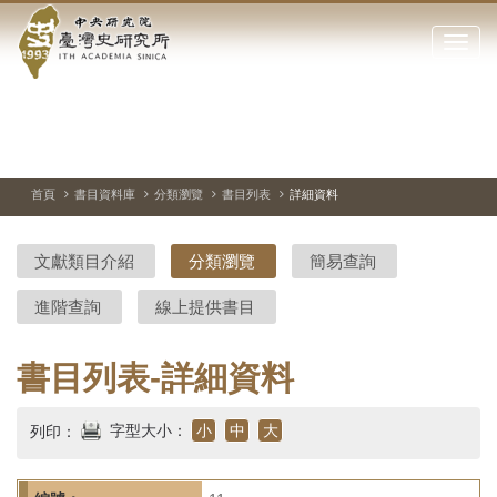
中
跳
到
點
央
主
擊
要
開
研
內
啟
容
或
究
切
上
下
主
區
換
一
一
圖
關
暫
張
張
連
塊
閉
停、
圖
圖
結
院-
播
片
片
首頁
書目資料庫
分類瀏覽
書目列表
詳細資料
網
放
站
臺
主
文獻類目介紹
分類瀏覽
簡易查詢
要
灣
選
進階查詢
線上提供書目
單
史
研
書目列表-詳細資料
究
字型大小：
小
中
大
列印：
所-