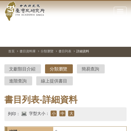
中
跳
到
點
央
主
擊
要
開
研
內
啟
容
或
究
切
上
下
主
區
換
一
一
圖
關
暫
張
張
連
塊
閉
停、
圖
圖
結
院-
播
片
片
首頁
書目資料庫
分類瀏覽
書目列表
詳細資料
網
放
站
臺
主
文獻類目介紹
分類瀏覽
簡易查詢
要
灣
選
進階查詢
線上提供書目
單
史
研
書目列表-詳細資料
究
字型大小：
小
中
大
列印：
所-