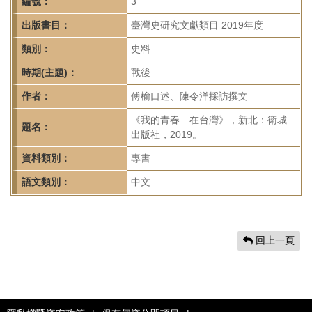
首
編號：
3
頁
出版書目：
臺灣史研究文獻類目 2019年度
類別：
史料
時期(主題)：
戰後
作者：
傅榆口述、陳令洋採訪撰文
《我的青春 在台灣》，新北：衛城
題名：
出版社，2019。
資料類別：
專書
語文類別：
中文
回上一頁