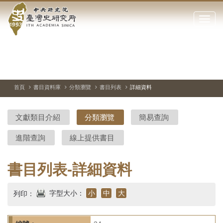
中
跳
到
點
央
主
擊
要
開
研
內
啟
容
或
究
切
上
下
主
區
換
一
一
圖
關
暫
張
張
連
塊
閉
停、
圖
圖
結
院-
播
片
片
首頁
書目資料庫
分類瀏覽
書目列表
詳細資料
網
放
站
臺
主
文獻類目介紹
分類瀏覽
簡易查詢
要
灣
選
進階查詢
線上提供書目
單
史
研
書目列表-詳細資料
究
字型大小：
小
中
大
列印：
所-