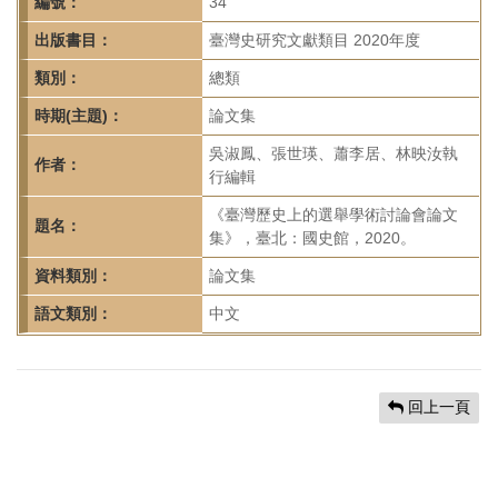
首
編號：
34
頁
出版書目：
臺灣史研究文獻類目 2020年度
類別：
總類
時期(主題)：
論文集
吳淑鳳、張世瑛、蕭李居、林映汝執
作者：
行編輯
《臺灣歷史上的選舉學術討論會論文
題名：
集》，臺北：國史館，2020。
資料類別：
論文集
語文類別：
中文
回上一頁