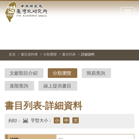
中
跳
到
點
央
主
擊
要
開
研
內
啟
容
或
究
切
上
下
主
區
換
一
一
圖
關
暫
張
張
連
塊
閉
停、
圖
圖
結
院-
播
片
片
首頁
書目資料庫
分類瀏覽
書目列表
詳細資料
網
放
站
臺
主
文獻類目介紹
分類瀏覽
簡易查詢
要
灣
選
進階查詢
線上提供書目
單
史
研
書目列表-詳細資料
究
字型大小：
小
中
大
列印：
所-