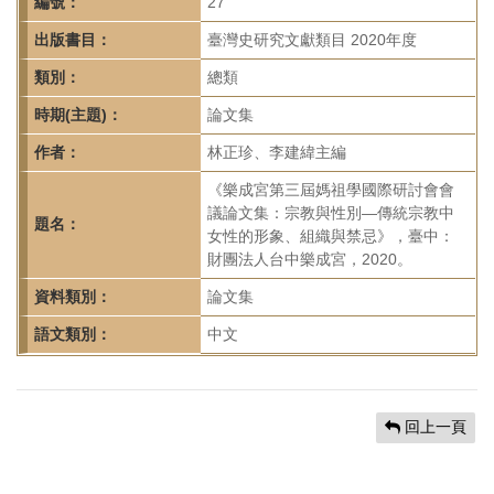
首
編號：
27
頁
出版書目：
臺灣史研究文獻類目 2020年度
類別：
總類
時期(主題)：
論文集
作者：
林正珍、李建緯主編
《樂成宮第三屆媽祖學國際研討會會
議論文集：宗教與性別—傳統宗教中
題名：
女性的形象、組織與禁忌》，臺中：
財團法人台中樂成宮，2020。
資料類別：
論文集
語文類別：
中文
回上一頁