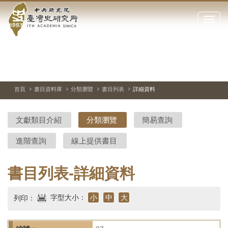
中
跳
到
點
央
主
擊
要
開
研
內
啟
容
或
究
切
上
下
主
區
換
一
一
圖
關
暫
張
張
連
塊
閉
停、
圖
圖
結
院-
播
片
片
首頁
書目資料庫
分類瀏覽
書目列表
詳細資料
網
放
站
臺
主
文獻類目介紹
分類瀏覽
簡易查詢
要
灣
選
進階查詢
線上提供書目
單
史
研
書目列表-詳細資料
究
字型大小：
小
中
大
列印：
所-