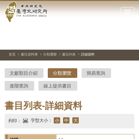
中
跳
到
點
央
主
擊
要
開
研
內
啟
容
或
究
切
上
下
主
區
換
一
一
圖
關
暫
張
張
連
塊
閉
停、
圖
圖
結
院-
播
片
片
首頁
書目資料庫
分類瀏覽
書目列表
詳細資料
網
放
站
臺
主
文獻類目介紹
分類瀏覽
簡易查詢
要
灣
選
進階查詢
線上提供書目
單
史
研
書目列表-詳細資料
究
字型大小：
小
中
大
列印：
所-