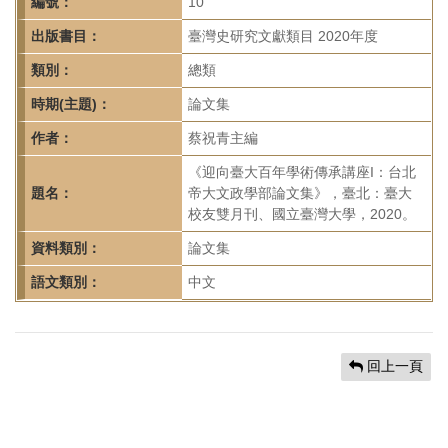
首
編號：
10
頁
出版書目：
臺灣史研究文獻類目 2020年度
類別：
總類
時期(主題)：
論文集
作者：
蔡祝青主編
《迎向臺大百年學術傳承講座I：台北
題名：
帝大文政學部論文集》，臺北：臺大
校友雙月刊、國立臺灣大學，2020。
資料類別：
論文集
語文類別：
中文
回上一頁