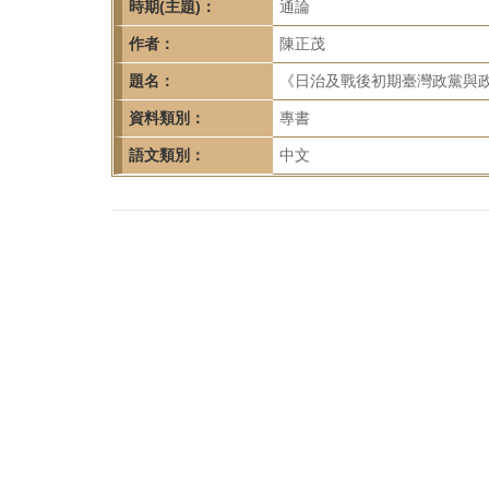
首
時期(主題)：
通論
頁
作者：
陳正茂
題名：
《日治及戰後初期臺灣政黨與政治
資料類別：
專書
語文類別：
中文