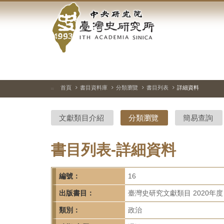
中
跳
到
央
主
要
研
內
容
究
區
塊
院-
首頁
書目資料庫
分類瀏覽
書目列表
詳細資料
:::
臺
文獻類目介紹
分類瀏覽
簡易查詢
灣
史
書目列表-詳細資料
研
編號：
16
究
出版書目：
臺灣史研究文獻類目 2020年度
所-
類別：
政治