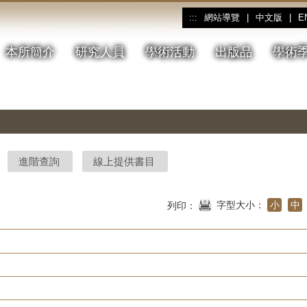
網站導覽
|
中文版
|
E
:::
本所簡介
研究人員
學術活動
出版品
學術
進階查詢
線上提供書目
字型大小：
小
中
列印：