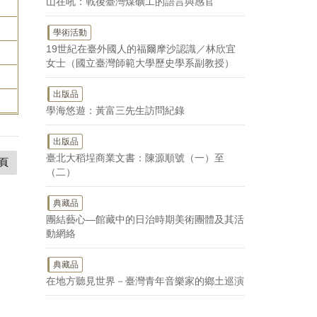
山在吼：戰後臺灣煤礦工的語言與感官
學術活動
19世紀在臺外國人的福爾摩沙認識／林欣宜
女士（國立臺灣師範大學歷史學系副教授）
出版品
學海悠遊：黃富三先生訪問紀錄
出版品
臺北大稻埕商業文書：陳源順號（一）至
頁
（二）
典藏品
團結藝心—館藏中的日治時期美術團體及其活
動網絡
典藏品
在地方聽見世界－臺灣青年音樂家的鄉土巡演