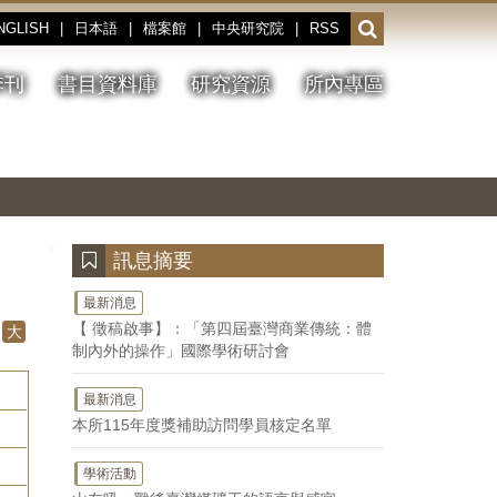
NGLISH
|
日本語
|
檔案館
|
中央研究院
|
RSS
開
啟
或
季刊
書目資料庫
研究資源
所內專區
收
合
搜
切
上
下
主
換
一
一
圖
尋
暫
張
張
連
停、
圖
圖
結
欄
播
片
片
位
放
:::
訊息摘要
最新消息
【 徵稿啟事】：「第四屆臺灣商業傳統：體
大
制內外的操作」國際學術研討會
最新消息
本所115年度獎補助訪問學員核定名單
學術活動