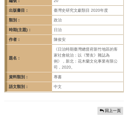
首
編號：
20
頁
出版書目：
臺灣史研究文獻類目 2020年度
類別：
政治
時期(主題)：
日治
作者：
陳俊安
《日治時期臺灣總督府新竹地區的客
家社會統治：以《警友》雜誌為
題名：
例》，新北：花木蘭文化事業有限公
司，2020。
資料類別：
專書
語文類別：
中文
回上一頁