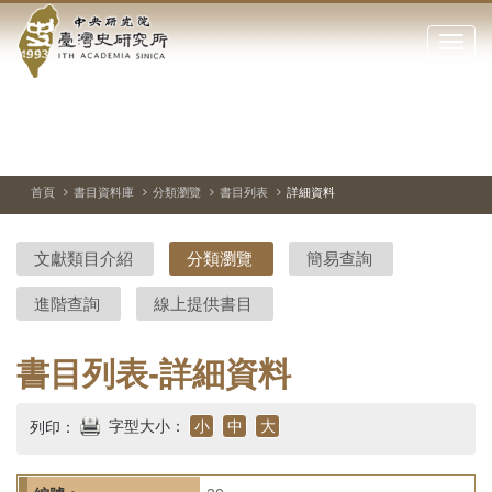
中
跳
到
點
央
主
擊
要
開
研
內
啟
容
或
究
切
上
下
主
區
換
一
一
圖
關
暫
張
張
連
塊
閉
停、
圖
圖
結
院-
播
片
片
首頁
書目資料庫
分類瀏覽
書目列表
詳細資料
網
放
站
臺
主
文獻類目介紹
分類瀏覽
簡易查詢
要
灣
選
進階查詢
線上提供書目
單
史
研
書目列表-詳細資料
究
字型大小：
小
中
大
列印：
所-