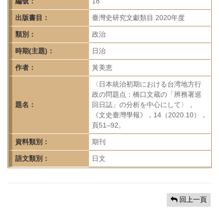
首
編號：
18
頁
出版書目：
臺灣史研究文獻類目 2020年度
類別：
政治
時期(主題)：
日治
作者：
黃美恵
〈日本統治初期における台湾地方行
政の問題点：橋口文蔵の「辨務署巡
題名：
回日誌」の分析を中心にして〉，
《文史臺灣學報》，14（2020.10），
頁51–92。
資料類別：
期刊
語文類別：
日文
回上一頁