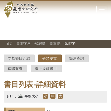
中
跳
到
點
央
主
擊
要
開
研
內
啟
容
或
究
切
上
下
主
區
換
一
一
圖
關
暫
張
張
連
塊
閉
停、
圖
圖
結
院-
播
片
片
首頁
書目資料庫
分類瀏覽
書目列表
詳細資料
網
放
站
臺
主
文獻類目介紹
分類瀏覽
簡易查詢
要
灣
選
進階查詢
線上提供書目
單
史
研
書目列表-詳細資料
究
字型大小：
小
中
大
列印：
所-