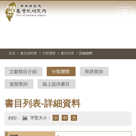
中
跳
到
點
央
主
擊
要
開
研
內
啟
容
或
究
切
上
下
主
區
換
一
一
圖
關
暫
張
張
連
塊
閉
停、
圖
圖
結
院-
播
片
片
首頁
書目資料庫
分類瀏覽
書目列表
詳細資料
網
放
站
臺
主
文獻類目介紹
分類瀏覽
簡易查詢
要
灣
選
進階查詢
線上提供書目
單
史
研
書目列表-詳細資料
究
字型大小：
小
中
大
列印：
所-