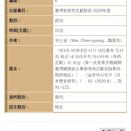
首
編號：
6
頁
出版書目：
臺灣史研究文獻類目 2020年度
類別：
政治
時期(主題)：
日治
作者：
위신광（Wei, Chen-guang，魏晨光）
〈제1차 세계대전 시기 대만총독 인사
와 육군 내 데라우치 마사타케（寺内
正毅）의 위상（第一次世界大戰期間
題名：
臺灣總督的人事與寺內正毅在陸軍內
部的地位）〉，《일본역사연구（日
本歷史研究）》，52（2020.8），頁
91–122。
資料類別：
期刊
語文類別：
韓文