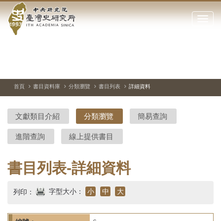
中
跳
到
點
央
主
擊
要
開
研
內
啟
容
或
究
切
上
下
主
區
換
一
一
圖
關
暫
張
張
連
塊
閉
停、
圖
圖
結
院-
播
片
片
首頁
書目資料庫
分類瀏覽
書目列表
詳細資料
網
放
站
臺
主
文獻類目介紹
分類瀏覽
簡易查詢
要
灣
選
進階查詢
線上提供書目
單
史
研
書目列表-詳細資料
究
字型大小：
小
中
大
列印：
所-