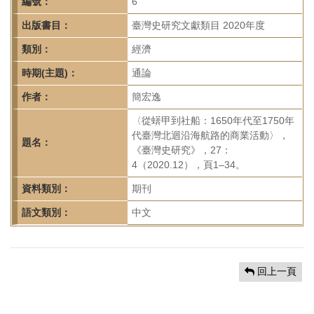
首
編號：
6
頁
出版書目：
臺灣史研究文獻類目 2020年度
類別：
經濟
時期(主題)：
通論
作者：
簡宏逸
〈從蠎甲到社船：1650年代至1750年
代臺灣北迴沿海航路的商業活動〉，
題名：
《臺灣史研究》，27：
4（2020.12），頁1–34。
資料類別：
期刊
語文類別：
中文
回上一頁