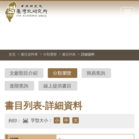
中
跳
到
點
央
主
擊
要
開
研
內
啟
容
或
究
切
上
下
主
區
換
一
一
圖
關
暫
張
張
連
塊
閉
停、
圖
圖
結
院-
播
片
片
首頁
書目資料庫
分類瀏覽
書目列表
詳細資料
網
放
站
臺
主
文獻類目介紹
分類瀏覽
簡易查詢
要
灣
選
進階查詢
線上提供書目
單
史
研
書目列表-詳細資料
究
字型大小：
小
中
大
列印：
所-