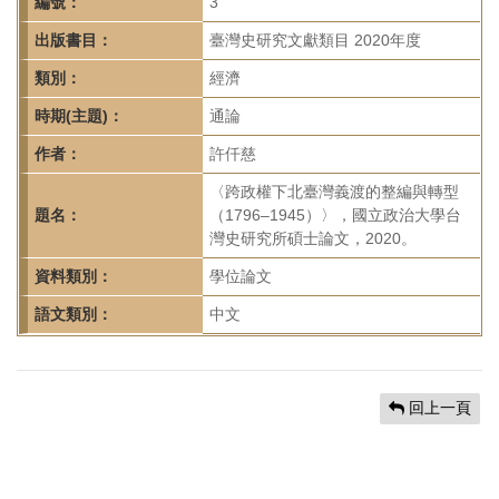
首
編號：
3
頁
出版書目：
臺灣史研究文獻類目 2020年度
類別：
經濟
時期(主題)：
通論
作者：
許仟慈
〈跨政權下北臺灣義渡的整編與轉型
題名：
（1796–1945）〉，國立政治大學台
灣史研究所碩士論文，2020。
資料類別：
學位論文
語文類別：
中文
回上一頁