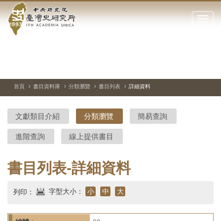
中
跳
到
點
央
主
擊
要
開
研
內
啟
容
或
究
切
上
下
主
區
換
一
一
圖
關
暫
張
張
連
塊
閉
停、
圖
圖
結
院-
播
片
片
首頁
書目資料庫
分類瀏覽
書目列表
詳細資料
網
放
站
臺
主
文獻類目介紹
分類瀏覽
簡易查詢
要
灣
選
進階查詢
線上提供書目
單
史
研
書目列表-詳細資料
究
字型大小：
小
中
大
列印：
所-