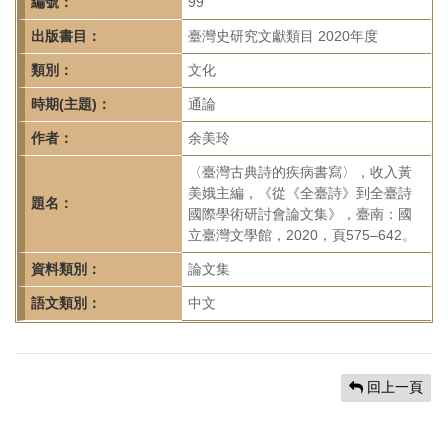
首
編號：
99
頁
出版書目：
臺灣史研究文獻類目 2020年度
類別：
文化
時期(主題)：
通論
作者：
余美玲
〈臺灣古典詩的疾病書寫〉，收入黃
美娥主編，《從《全臺詩》到全臺詩
題名：
國際學術研討會論文集》，臺南：國
立臺灣文學館，2020，頁575–642。
資料類別：
論文集
語文類別：
中文
回上一頁