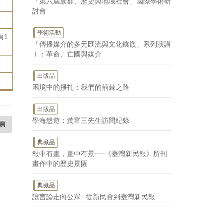
「第六屆族群、歷史與地域社會」國際學術研
討會
學術活動
頁1
「傳播媒介的多元匯流與文化鑲嵌」系列演講
Ⅰ：革命、亡國與媒介
出版品
困境中的掙扎：我們的荊棘之路
出版品
學海悠遊：黃富三先生訪問紀錄
頁
典藏品
報中有畫，畫中有景──《臺灣新民報》所刊
畫作中的歷史景園
典藏品
讓言論走向公眾─從新民會到臺灣新民報