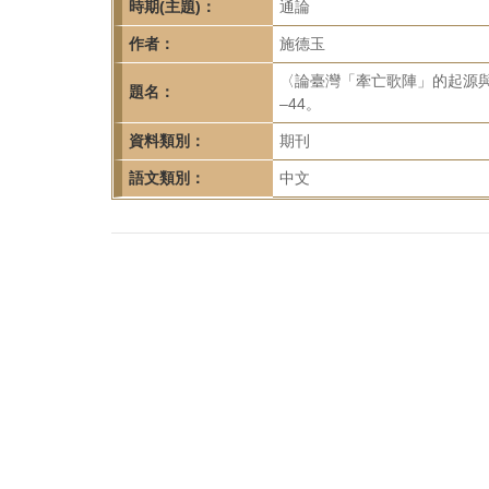
首
時期(主題)：
通論
頁
作者：
施德玉
〈論臺灣「牽亡歌陣」的起源與
題名：
–44。
資料類別：
期刊
語文類別：
中文