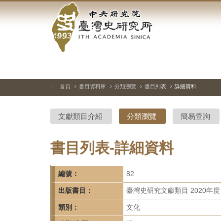
中
跳
到
央
主
要
研
內
容
究
區
塊
院-
首頁
書目資料庫
分類瀏覽
書目列表
詳細資料
:::
臺
文獻類目介紹
分類瀏覽
簡易查詢
灣
史
書目列表-詳細資料
研
編號：
82
究
出版書目：
臺灣史研究文獻類目 2020年度
所-
類別：
文化