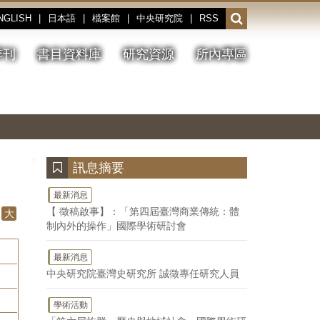
NGLISH
|
日本語
|
檔案館
|
中央研究院
|
RSS
開
啟
或
季刊
書目資料庫
研究資源
所內專區
收
合
搜
切
上
下
主
換
一
一
圖
尋
暫
張
張
連
停、
圖
圖
結
欄
播
片
片
位
放
:::
訊息摘要
最新消息
【 徵稿啟事】：「第四屆臺灣商業傳統：體
大
制內外的操作」國際學術研討會
最新消息
中央研究院臺灣史研究所 誠徵專任研究人員
學術活動