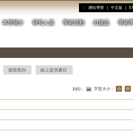
網站導覽
|
中文版
|
E
:::
本所簡介
研究人員
學術活動
出版品
學術
進階查詢
線上提供書目
字型大小：
小
中
列印：