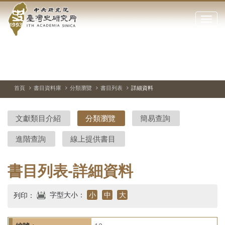
中
跳
到
點
央
主
擊
要
開
研
內
啟
容
或
究
切
上
下
主
區
換
一
一
圖
關
暫
張
張
連
塊
閉
停、
圖
圖
結
院-
播
片
片
首頁
書目資料庫
分類瀏覽
書目列表
詳細資料
網
放
站
臺
主
文獻類目介紹
分類瀏覽
簡易查詢
要
灣
選
進階查詢
線上提供書目
單
史
研
書目列表-詳細資料
究
字型大小：
小
中
大
列印：
所-