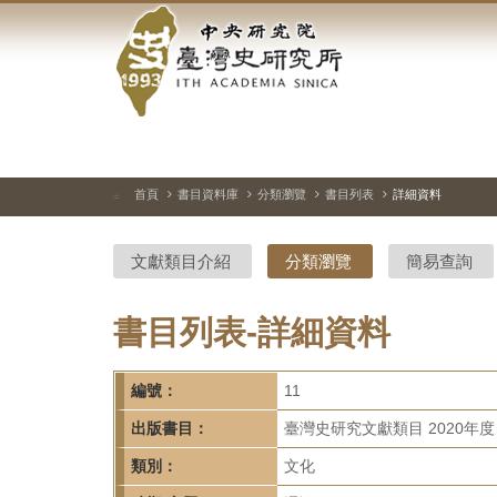
中
跳
到
央
主
要
研
內
容
究
區
塊
院-
首頁
書目資料庫
分類瀏覽
書目列表
詳細資料
:::
臺
文獻類目介紹
分類瀏覽
簡易查詢
灣
史
書目列表-詳細資料
研
編號：
11
究
出版書目：
臺灣史研究文獻類目 2020年度
所-
類別：
文化