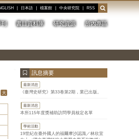
NGLISH
|
日本語
|
檔案館
|
中央研究院
|
RSS
開
啟
或
季刊
書目資料庫
研究資源
所內專區
收
合
搜
切
上
下
主
換
一
一
圖
尋
暫
張
張
連
停、
圖
圖
結
欄
播
片
片
位
放
:::
訊息摘要
最新消息
《臺灣史研究》第33卷第2期，業已出版。
大
最新消息
本所115年度獎補助訪問學員核定名單
學術活動
19世紀在臺外國人的福爾摩沙認識／林欣宜