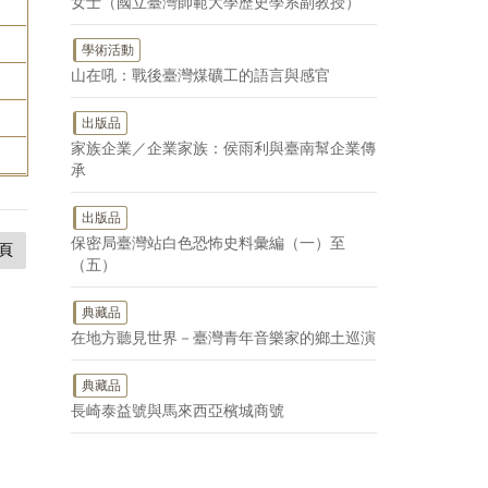
女士（國立臺灣師範大學歷史學系副教授）
學術活動
山在吼：戰後臺灣煤礦工的語言與感官
出版品
家族企業／企業家族：侯雨利與臺南幫企業傳
承
出版品
保密局臺灣站白色恐怖史料彙編（一）至
頁
（五）
典藏品
在地方聽見世界－臺灣青年音樂家的鄉土巡演
典藏品
長崎泰益號與馬來西亞檳城商號