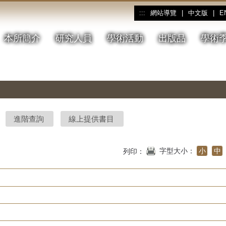
網站導覽
|
中文版
|
E
:::
本所簡介
研究人員
學術活動
出版品
學術
進階查詢
線上提供書目
字型大小：
小
中
列印：