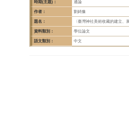
首
時期(主題)：
通論
頁
作者：
劉錡豫
題名：
〈臺灣神社美術收藏的建立、展
資料類別：
學位論文
語文類別：
中文