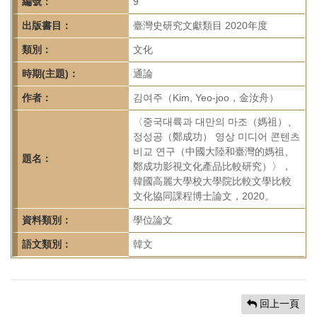
首
編號：
9
頁
出版書目：
臺灣史研究文獻類目 2020年度
類別：
文化
時期(主題)：
通論
作者：
김여주（Kim, Yeo-joo，金汝舟）
〈중국대륙과 대만의 마조（媽祖）、
정성공（鄭成功） 영상 미디어 콘텐츠
비교 연구（中國大陸和臺灣的媽祖、
題名：
鄭成功影視文化產品比較研究）〉，
韓國高麗大學校大學院比較文學比較
文化協同課程博士論文，2020。
資料類別：
學位論文
語文類別：
韓文
回上一頁