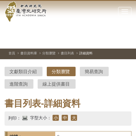
中
跳
到
點
央
主
擊
要
開
研
內
啟
容
或
究
切
上
下
主
區
換
一
一
圖
關
暫
張
張
連
塊
閉
停、
圖
圖
結
院-
播
片
片
首頁
書目資料庫
分類瀏覽
書目列表
詳細資料
網
放
站
臺
主
文獻類目介紹
分類瀏覽
簡易查詢
要
灣
選
進階查詢
線上提供書目
單
史
研
書目列表-詳細資料
究
字型大小：
小
中
大
列印：
所-