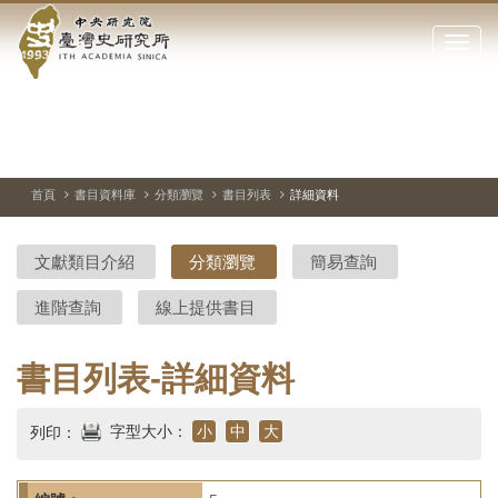
中
跳
到
點
央
主
擊
要
開
研
內
啟
容
或
究
切
上
下
主
區
換
一
一
圖
關
暫
張
張
連
塊
閉
停、
圖
圖
結
院-
播
片
片
首頁
書目資料庫
分類瀏覽
書目列表
詳細資料
網
放
站
臺
主
文獻類目介紹
分類瀏覽
簡易查詢
要
灣
選
進階查詢
線上提供書目
單
史
研
書目列表-詳細資料
究
字型大小：
小
中
大
列印：
所-