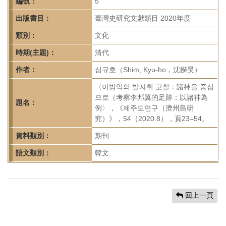
首
編號：
5
頁
出版書目：
臺灣史研究文獻類目 2020年度
類別：
文化
時期(主題)：
清代
作者：
심규호（Shim, Kyu-ho，沈揆昊）
〈이방익의 발자취 고찰：諸神을 중심
으로（考察李邦翼的足跡：以諸神為
題名：
例〉，《제주도연구（濟州島研
究）》，54（2020.8），頁23–54。
資料類別：
期刊
語文類別：
韓文
回上一頁