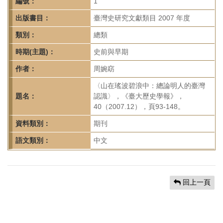
首
編號：
1
頁
出版書目：
臺灣史研究文獻類目 2007 年度
類別：
總類
時期(主題)：
史前與早期
作者：
周婉窈
〈山在瑤波碧浪中：總論明人的臺灣
題名：
認識〉，《臺大歷史學報》，
40（2007.12），頁93-148。
資料類別：
期刊
語文類別：
中文
回上一頁