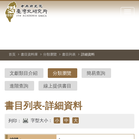
中
跳
到
點
央
主
擊
要
開
研
內
啟
容
或
究
切
上
下
主
區
換
一
一
圖
關
暫
張
張
連
塊
閉
停、
圖
圖
結
院-
播
片
片
首頁
書目資料庫
分類瀏覽
書目列表
詳細資料
網
放
站
臺
主
文獻類目介紹
分類瀏覽
簡易查詢
要
灣
選
進階查詢
線上提供書目
單
史
研
書目列表-詳細資料
究
字型大小：
小
中
大
列印：
所-