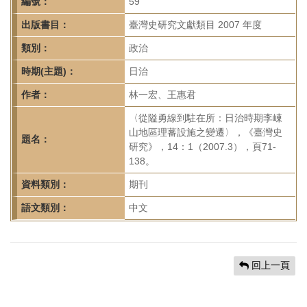
首
編號：
59
頁
出版書目：
臺灣史研究文獻類目 2007 年度
類別：
政治
時期(主題)：
日治
作者：
林一宏、王惠君
〈從隘勇線到駐在所：日治時期李崠
山地區理蕃設施之變遷〉，《臺灣史
題名：
研究》，14：1（2007.3），頁71-
138。
資料類別：
期刊
語文類別：
中文
回上一頁