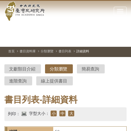
中
跳
到
點
央
主
擊
要
開
研
內
啟
容
或
究
切
上
下
主
區
換
一
一
圖
關
暫
張
張
連
塊
閉
停、
圖
圖
結
院-
播
片
片
首頁
書目資料庫
分類瀏覽
書目列表
詳細資料
網
放
站
臺
主
文獻類目介紹
分類瀏覽
簡易查詢
要
灣
選
進階查詢
線上提供書目
單
史
研
書目列表-詳細資料
究
字型大小：
小
中
大
列印：
所-