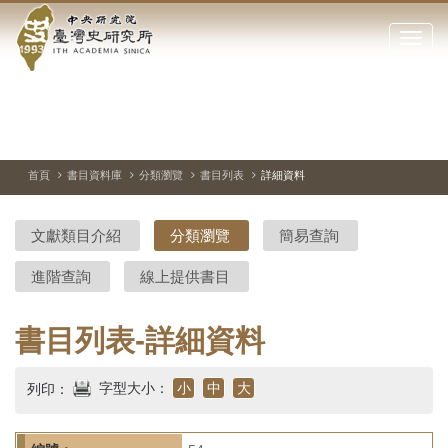
中
跳
到
點
央
主
擊
要
開
研
內
啟
容
或
究
切
上
下
主
區
換
一
一
圖
關
暫
張
張
連
塊
閉
停、
圖
圖
結
院-
播
片
片
首頁
書目資料庫
分類瀏覽
書目列表
詳細資料
網
放
站
臺
主
文獻類目介紹
分類瀏覽
簡易查詢
要
灣
選
進階查詢
線上提供書目
單
史
研
書目列表-詳細資料
究
字型大小：
小
中
大
列印：
所-