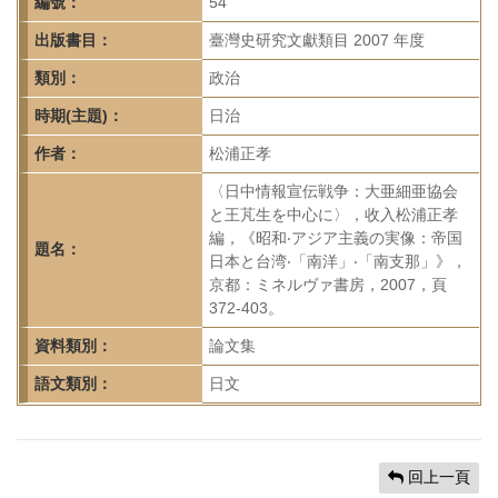
首
編號：
54
頁
出版書目：
臺灣史研究文獻類目 2007 年度
類別：
政治
時期(主題)：
日治
作者：
松浦正孝
〈日中情報宣伝戦争：大亜細亜協会
と王芃生を中心に〉，收入松浦正孝
編，《昭和‧アジア主義の実像：帝国
題名：
日本と台湾‧「南洋」‧「南支那」》，
京都：ミネルヴァ書房，2007，頁
372-403。
資料類別：
論文集
語文類別：
日文
回上一頁