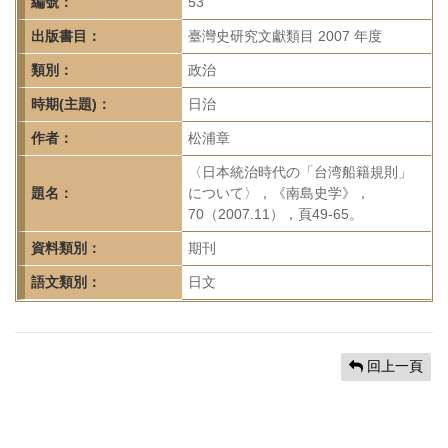
首
編號：
53
頁
出版書目：
臺灣史研究文獻類目 2007 年度
類別：
政治
時期(主題)：
日治
作者：
松浦章
〈日本統治時代の「台湾船籍規則」
題名：
について〉，《南島史学》，
70（2007.11），頁49-65。
資料類別：
期刊
語文類別：
日文
回上一頁