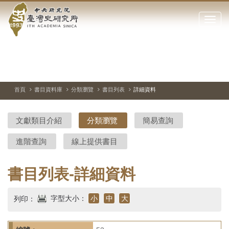
中
跳
到
點
央
主
擊
要
開
研
內
啟
容
或
究
切
上
下
主
區
換
一
一
圖
關
暫
張
張
連
塊
閉
停、
圖
圖
結
院-
播
片
片
首頁
書目資料庫
分類瀏覽
書目列表
詳細資料
網
放
站
臺
主
文獻類目介紹
分類瀏覽
簡易查詢
要
灣
選
進階查詢
線上提供書目
單
史
研
書目列表-詳細資料
究
字型大小：
小
中
大
列印：
所-