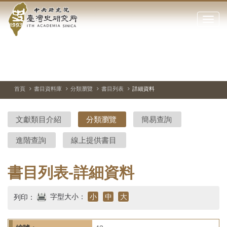
中
跳
到
點
央
主
擊
要
開
研
內
啟
容
或
究
切
上
下
主
區
換
一
一
圖
關
暫
張
張
連
塊
閉
停、
圖
圖
結
院-
播
片
片
首頁
書目資料庫
分類瀏覽
書目列表
詳細資料
網
放
站
臺
主
文獻類目介紹
分類瀏覽
簡易查詢
要
灣
選
進階查詢
線上提供書目
單
史
研
書目列表-詳細資料
究
字型大小：
小
中
大
列印：
所-