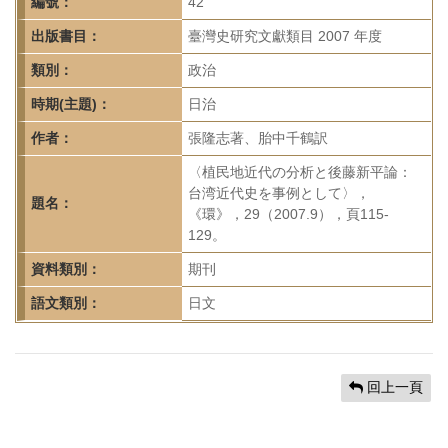
首
編號：
42
頁
出版書目：
臺灣史研究文獻類目 2007 年度
類別：
政治
時期(主題)：
日治
作者：
張隆志著、胎中千鶴訳
〈植民地近代の分析と後藤新平論：
台湾近代史を事例として〉，
題名：
《環》，29（2007.9），頁115-
129。
資料類別：
期刊
語文類別：
日文
回上一頁