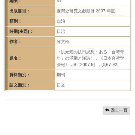
首
編號：
31
頁
出版書目：
臺灣史研究文獻類目 2007 年度
類別：
政治
時期(主題)：
日治
作者：
陳文松
〈洪元煌の抗日思想：ある「台湾青
題名：
年」の活動と漢詩〉，《日本台湾学
会報》，9（2007.5），頁67-92。
資料類別：
期刊
語文類別：
日文
回上一頁