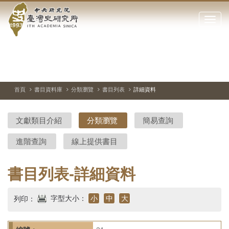
中
跳
到
點
央
主
擊
要
開
研
內
啟
容
或
究
切
上
下
主
區
換
一
一
圖
關
暫
張
張
連
塊
閉
停、
圖
圖
結
院-
播
片
片
首頁
書目資料庫
分類瀏覽
書目列表
詳細資料
網
放
站
臺
主
文獻類目介紹
分類瀏覽
簡易查詢
要
灣
選
進階查詢
線上提供書目
單
史
研
書目列表-詳細資料
究
字型大小：
小
中
大
列印：
所-