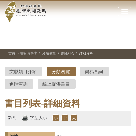
中
跳
到
點
央
主
擊
要
開
研
內
啟
容
或
究
切
上
下
主
區
換
一
一
圖
關
暫
張
張
連
塊
閉
停、
圖
圖
結
院-
播
片
片
首頁
書目資料庫
分類瀏覽
書目列表
詳細資料
網
放
站
臺
主
文獻類目介紹
分類瀏覽
簡易查詢
要
灣
選
進階查詢
線上提供書目
單
史
研
書目列表-詳細資料
究
字型大小：
小
中
大
列印：
所-