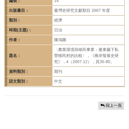
首
編號：
14
頁
出版書目：
臺灣史研究文獻類目 2007 年度
類別：
經濟
時期(主題)：
日治
作者：
陳鴻圖
〈農業環境與移民事業：臺東廳下私
題名：
營移民村的比較〉，《兩岸發展史研
究》，4（2007.12），頁35-80。
資料類別：
期刊
語文類別：
中文
回上一頁