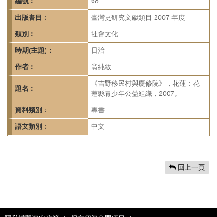
首
編號：
68
頁
出版書目：
臺灣史研究文獻類目 2007 年度
類別：
社會文化
時期(主題)：
日治
作者：
翁純敏
《吉野移民村與慶修院》，花蓮：花
題名：
蓮縣青少年公益組織，2007。
資料類別：
專書
語文類別：
中文
回上一頁