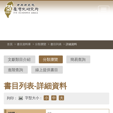
中
跳
到
點
央
主
擊
要
開
研
內
啟
容
或
究
切
上
下
主
區
換
一
一
圖
關
暫
張
張
連
塊
閉
停、
圖
圖
結
院-
播
片
片
首頁
書目資料庫
分類瀏覽
書目列表
詳細資料
網
放
站
臺
主
文獻類目介紹
分類瀏覽
簡易查詢
要
灣
選
進階查詢
線上提供書目
單
史
研
書目列表-詳細資料
究
字型大小：
小
中
大
列印：
所-