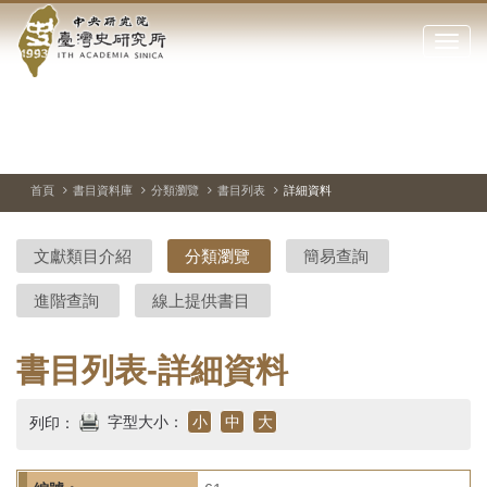
中
跳
到
點
央
主
擊
要
開
研
內
啟
容
或
究
切
上
下
主
區
換
一
一
圖
關
暫
張
張
連
塊
閉
停、
圖
圖
結
院-
播
片
片
首頁
書目資料庫
分類瀏覽
書目列表
詳細資料
網
放
站
臺
主
文獻類目介紹
分類瀏覽
簡易查詢
要
灣
選
進階查詢
線上提供書目
單
史
研
書目列表-詳細資料
究
字型大小：
小
中
大
列印：
所-