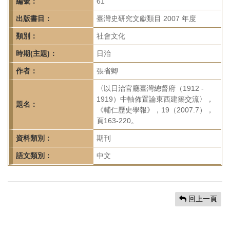
首
編號：
61
頁
出版書目：
臺灣史研究文獻類目 2007 年度
類別：
社會文化
時期(主題)：
日治
作者：
張省卿
〈以日治官廳臺灣總督府（1912 -
1919）中軸佈置論東西建築交流〉，
題名：
《輔仁歷史學報》，19（2007.7），
頁163-220。
資料類別：
期刊
語文類別：
中文
回上一頁