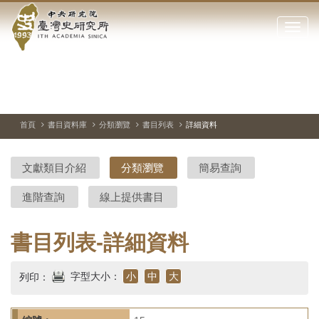
中
跳
到
點
央
主
擊
要
開
研
內
啟
容
或
究
切
上
下
主
區
換
一
一
圖
關
暫
張
張
連
塊
閉
停、
圖
圖
結
院-
播
片
片
首頁
書目資料庫
分類瀏覽
書目列表
詳細資料
網
放
站
臺
主
文獻類目介紹
分類瀏覽
簡易查詢
要
灣
選
進階查詢
線上提供書目
單
史
研
書目列表-詳細資料
究
字型大小：
小
中
大
列印：
所-