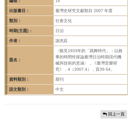
首
編號：
15
頁
出版書目：
臺灣史研究文獻類目 2007 年度
類別：
社會文化
時期(主題)：
日治
作者：
謝杰廷
〈聽見1933年的「跳舞時代」：以敘
事的時間性探論臺灣日治時期現代機
題名：
械與技術的意涵〉，《臺灣音樂研
究》，4（2007.4），頁39-54。
資料類別：
期刊
語文類別：
中文
回上一頁