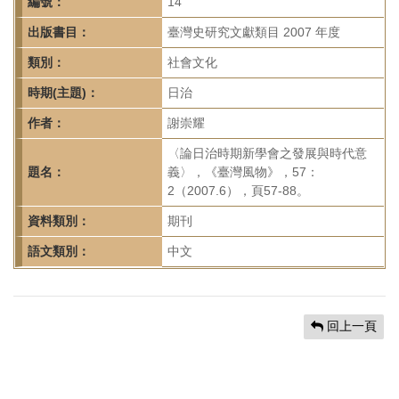
首
編號：
14
頁
出版書目：
臺灣史研究文獻類目 2007 年度
類別：
社會文化
時期(主題)：
日治
作者：
謝崇耀
〈論日治時期新學會之發展與時代意
題名：
義〉，《臺灣風物》，57：
2（2007.6），頁57-88。
資料類別：
期刊
語文類別：
中文
回上一頁