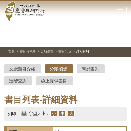
中
跳
到
點
央
主
擊
要
開
研
內
啟
容
或
究
切
上
下
主
區
換
一
一
圖
關
暫
張
張
連
塊
閉
停、
圖
圖
結
院-
播
片
片
首頁
書目資料庫
分類瀏覽
書目列表
詳細資料
網
放
站
臺
主
文獻類目介紹
分類瀏覽
簡易查詢
要
灣
選
進階查詢
線上提供書目
單
史
研
書目列表-詳細資料
究
字型大小：
小
中
大
列印：
所-