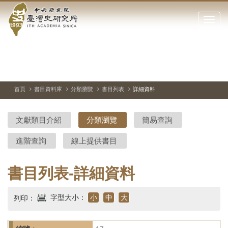
中
跳
到
點
央
主
擊
要
開
研
內
啟
容
或
究
切
上
下
主
區
換
一
一
圖
關
暫
張
張
連
塊
閉
停、
圖
圖
結
院-
播
片
片
首頁
書目資料庫
分類瀏覽
書目列表
詳細資料
網
放
站
臺
主
文獻類目介紹
分類瀏覽
簡易查詢
要
灣
選
進階查詢
線上提供書目
單
史
研
書目列表-詳細資料
究
字型大小：
小
中
大
列印：
所-