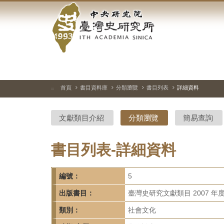
中
跳
到
央
主
要
研
內
容
究
區
塊
院-
首頁
書目資料庫
分類瀏覽
書目列表
詳細資料
:::
臺
文獻類目介紹
分類瀏覽
簡易查詢
灣
史
書目列表-詳細資料
研
編號：
5
究
出版書目：
臺灣史研究文獻類目 2007 年
所-
類別：
社會文化