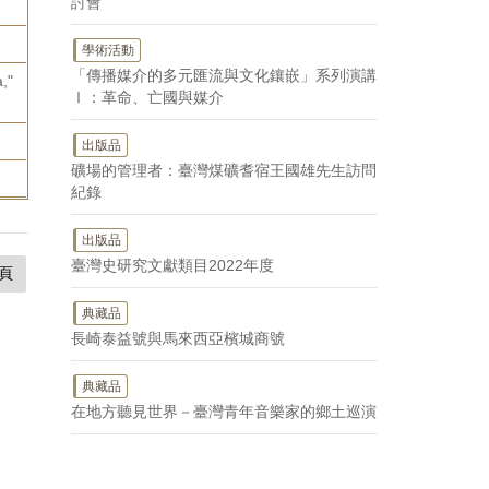
討會
學術活動
「傳播媒介的多元匯流與文化鑲嵌」系列演講
,"
Ⅰ：革命、亡國與媒介
出版品
礦場的管理者：臺灣煤礦耆宿王國雄先生訪問
紀錄
出版品
臺灣史研究文獻類目2022年度
頁
典藏品
長崎泰益號與馬來西亞檳城商號
典藏品
在地方聽見世界－臺灣青年音樂家的鄉土巡演