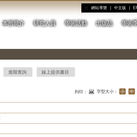
網站導覽
|
中文版
|
E
:::
本所簡介
研究人員
學術活動
出版品
學術
進階查詢
線上提供書目
字型大小：
小
中
列印：
度