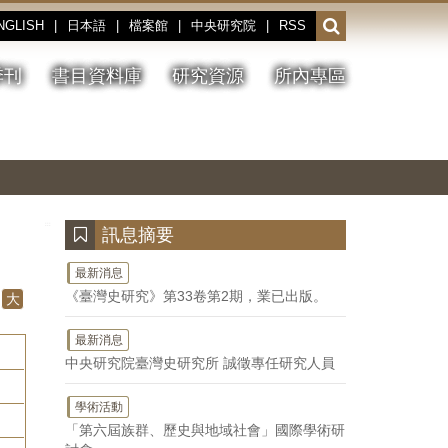
NGLISH
|
日本語
|
檔案館
|
中央研究院
|
RSS
開
啟
或
季刊
書目資料庫
研究資源
所內專區
收
合
搜
切
上
下
主
換
一
一
圖
尋
暫
張
張
連
停、
圖
圖
結
欄
播
片
片
位
放
:::
訊息摘要
最新消息
《臺灣史研究》第33卷第2期，業已出版。
大
最新消息
中央研究院臺灣史研究所 誠徵專任研究人員
學術活動
「第六屆族群、歷史與地域社會」國際學術研