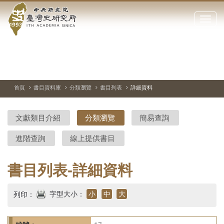
中
跳
到
點
央
主
擊
要
開
研
內
啟
容
或
究
切
上
下
主
區
換
一
一
圖
關
暫
張
張
連
塊
閉
停、
圖
圖
結
院-
播
片
片
首頁
書目資料庫
分類瀏覽
書目列表
詳細資料
網
放
站
臺
主
文獻類目介紹
分類瀏覽
簡易查詢
要
灣
選
進階查詢
線上提供書目
單
史
研
書目列表-詳細資料
究
字型大小：
小
中
大
列印：
所-