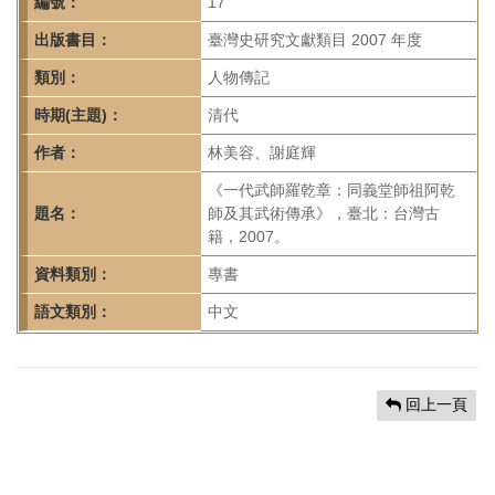
首
編號：
17
頁
出版書目：
臺灣史研究文獻類目 2007 年度
類別：
人物傳記
時期(主題)：
清代
作者：
林美容、謝庭輝
《一代武師羅乾章：同義堂師祖阿乾
題名：
師及其武術傳承》，臺北：台灣古
籍，2007。
資料類別：
專書
語文類別：
中文
回上一頁