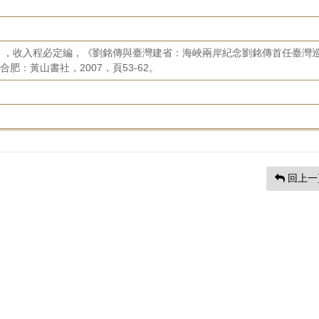
〉，收入程必定編，《劉銘傳與臺灣建省：海峽兩岸紀念劉銘傳首任臺灣
肥：黃山書社，2007，頁53-62。
回上一