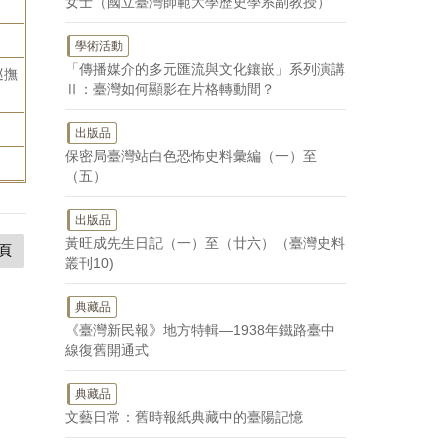
女士（國立臺灣師範大學歷史學系副教授）
學術活動
「傳播媒介的多元匯流與文化鑲嵌」系列演講
巡撫
Ⅱ：臺灣如何顯影在片格轉動間？
出版品
保密局臺灣站白色恐怖史料彙編（一）至
（五）
出版品
黃旺成先生日記（一）至（廿六）（臺灣史料
頁
叢刊10)
典藏品
《臺灣新民報》地方特輯—1938年鐵路臺中
線復舊開通式
典藏品
文藝日常：舊時報紙典藏中的臺陽記憶