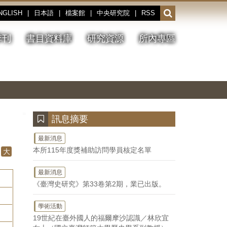
NGLISH
|
日本語
|
檔案館
|
中央研究院
|
RSS
開
啟
或
季刊
書目資料庫
研究資源
所內專區
收
合
搜
切
上
下
主
換
一
一
圖
尋
暫
張
張
連
停、
圖
圖
結
欄
播
片
片
位
放
:::
訊息摘要
最新消息
本所115年度獎補助訪問學員核定名單
大
最新消息
《臺灣史研究》第33卷第2期，業已出版。
學術活動
19世紀在臺外國人的福爾摩沙認識／林欣宜