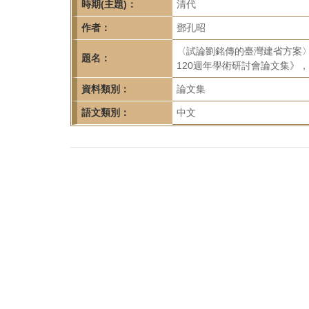
首
時期(主題)：
清代
頁
作者：
鄧孔昭
〈試論劉銘傳的臺灣建省方案
題名：
120週年學術研討會論文集》，合
資料類別：
論文集
語文類別：
中文