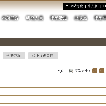
網站導覽
|
中文版
|
E
:::
本所簡介
研究人員
學術活動
出版品
學術
進階查詢
線上提供書目
字型大小：
小
中
列印：
度