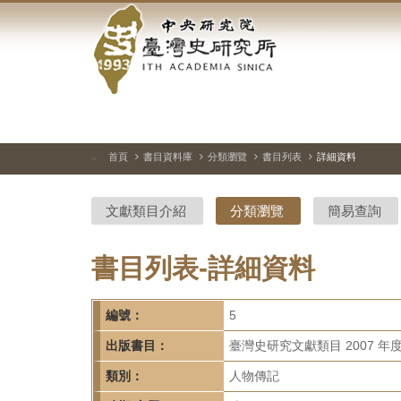
中
跳
到
央
主
要
研
內
容
究
區
塊
院-
首頁
書目資料庫
分類瀏覽
書目列表
詳細資料
:::
臺
文獻類目介紹
分類瀏覽
簡易查詢
灣
史
書目列表-詳細資料
研
編號：
5
究
出版書目：
臺灣史研究文獻類目 2007 年
所-
類別：
人物傳記