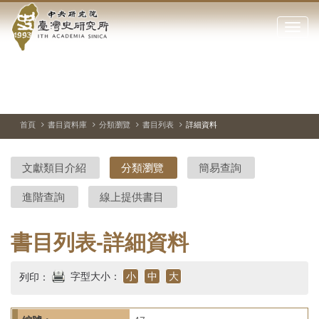
中
跳
到
點
央
主
擊
要
開
研
內
啟
容
或
究
切
上
下
主
區
換
一
一
圖
關
暫
張
張
連
塊
閉
停、
圖
圖
結
院-
播
片
片
首頁
書目資料庫
分類瀏覽
書目列表
詳細資料
網
放
站
臺
主
文獻類目介紹
分類瀏覽
簡易查詢
要
灣
選
進階查詢
線上提供書目
單
史
研
書目列表-詳細資料
究
字型大小：
小
中
大
列印：
所-