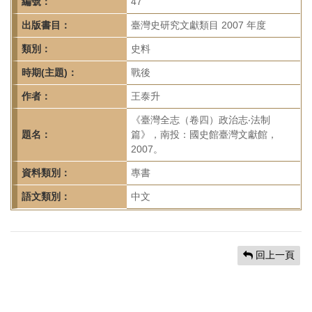
首
編號：
47
頁
出版書目：
臺灣史研究文獻類目 2007 年度
類別：
史料
時期(主題)：
戰後
作者：
王泰升
《臺灣全志（卷四）政治志‧法制
題名：
篇》，南投：國史館臺灣文獻館，
2007。
資料類別：
專書
語文類別：
中文
回上一頁