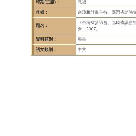
首
時期(主題)：
戰後
頁
作者：
余玲雅計畫主持、臺灣省諮議
《臺灣省參議會、臨時省議會
題名：
會，2007。
資料類別：
專書
語文類別：
中文