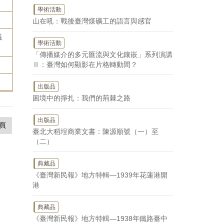
學術活動
山在吼：戰後臺灣煤礦工的語言與感官
議
學術活動
「傳播媒介的多元匯流與文化鑲嵌」系列演講
Ⅱ：臺灣如何顯影在片格轉動間？
出版品
困境中的掙扎：我們的荊棘之路
出版品
頁
臺北大稻埕商業文書：陳源順號（一）至
（二）
典藏品
《臺灣新民報》地方特輯—1939年花蓮港開
港
典藏品
《臺灣新民報》地方特輯—1938年鐵路臺中