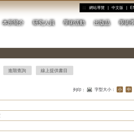
網站導覽
|
中文版
|
E
:::
本所簡介
研究人員
學術活動
出版品
學術
進階查詢
線上提供書目
字型大小：
小
中
列印：
度