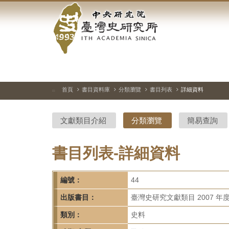
中
跳
到
央
主
要
研
內
容
究
區
塊
院-
首頁
書目資料庫
分類瀏覽
書目列表
詳細資料
:::
臺
文獻類目介紹
分類瀏覽
簡易查詢
灣
史
書目列表-詳細資料
研
編號：
44
究
出版書目：
臺灣史研究文獻類目 2007 年
所-
類別：
史料