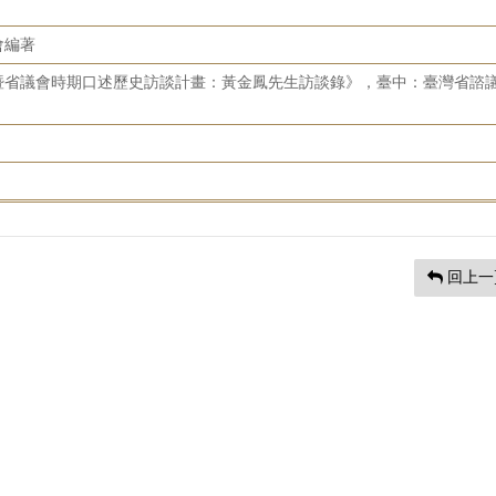
會編著
暨省議會時期口述歷史訪談計畫：黃金鳳先生訪談錄》，臺中：臺灣省諮
回上一