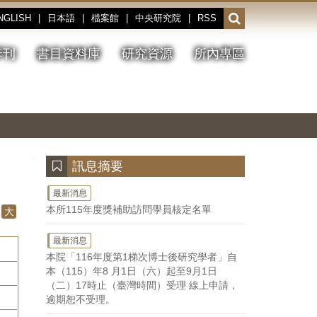
NGLISH
|
日本語
|
檔案館
|
中央研究院
|
RSS
開
啟
或
季刊
書目資料庫
研究資源
所內專區
收
合
搜
切
上
下
主
換
一
一
圖
尋
暫
張
張
連
停、
圖
圖
結
欄
播
片
片
位
放
:::
訊息摘要
最新消息
本所115年度獎補助訪問學員核定名單
大
最新消息
本院「116年度第1梯次博士後研究學者」自
本（115）年8 月1日（六）起至9月1日
（二）17時止（臺灣時間）受理 線上申請，
逾期恕不受理。