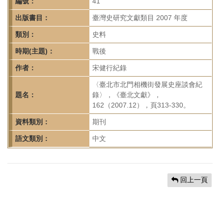
首
編號：
41
頁
出版書目：
臺灣史研究文獻類目 2007 年度
類別：
史料
時期(主題)：
戰後
作者：
宋健行紀錄
〈臺北市北門相機街發展史座談會紀
題名：
錄〉，《臺北文獻》，
162（2007.12），頁313-330。
資料類別：
期刊
語文類別：
中文
回上一頁