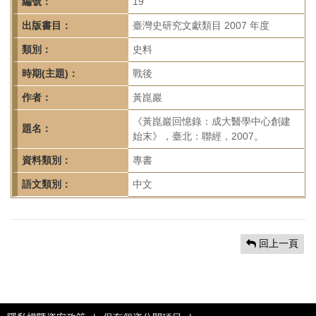
首
編號：
19
頁
出版書目：
臺灣史研究文獻類目 2007 年度
類別：
史料
時期(主題)：
戰後
作者：
黃崑巖
《黃崑巖回憶錄：成大醫學中心創建
題名：
始末》，臺北：聯經，2007。
資料類別：
專書
語文類別：
中文
回上一頁