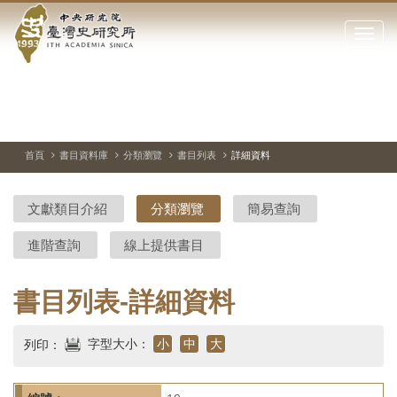
中
跳
到
點
央
主
擊
要
開
研
內
啟
容
或
究
切
上
下
主
區
換
一
一
圖
關
暫
張
張
連
塊
閉
停、
圖
圖
結
院-
播
片
片
首頁
書目資料庫
分類瀏覽
書目列表
詳細資料
網
放
站
臺
主
文獻類目介紹
分類瀏覽
簡易查詢
要
灣
選
進階查詢
線上提供書目
單
史
研
書目列表-詳細資料
究
字型大小：
小
中
大
列印：
所-