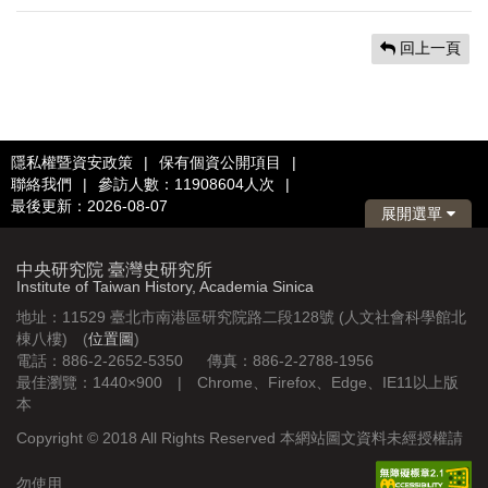
回上一頁
隱私權暨資安政策
|
保有個資公開項目
|
聯絡我們
|
參訪人數：11908604人次
|
最後更新：2026-08-07
展開選單
中央研究院 臺灣史研究所
Institute of Taiwan History, Academia Sinica
地址：11529 臺北市南港區研究院路二段128號 (人文社會科學館北
棟八樓) (
位置圖
)
電話：886-2-2652-5350 傳真：886-2-2788-1956
最佳瀏覽：1440×900 | Chrome、Firefox、Edge、IE11以上版
本
Copyright © 2018 All Rights Reserved 本網站圖文資料未經授權請
勿使用