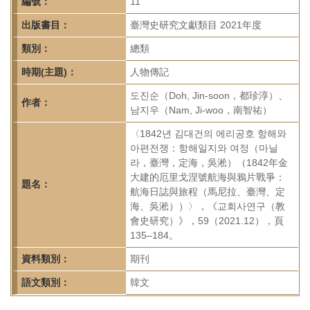
首
編號：
11
頁
出版書目：
臺灣史研究文獻類目 2021年度
類別：
總類
時期(主題)：
人物傳記
도진순（Doh, Jin-soon，都珍淳）、
作者：
남지우（Nam, Ji-woo，南智祐）
〈1842년 김대건의 에리공호 항해와
아편전쟁：항해일지와 여정（마닐
라，臺灣，定海，吳淞）（1842年金
大建的厄里戈涅號航海與鴉片戰爭：
題名：
航海日誌與旅程（馬尼拉、臺灣、定
海、吳淞））〉，《교회사연구（教
會史研究）》，59（2021.12），頁
135–184。
資料類別：
期刊
語文類別：
韓文