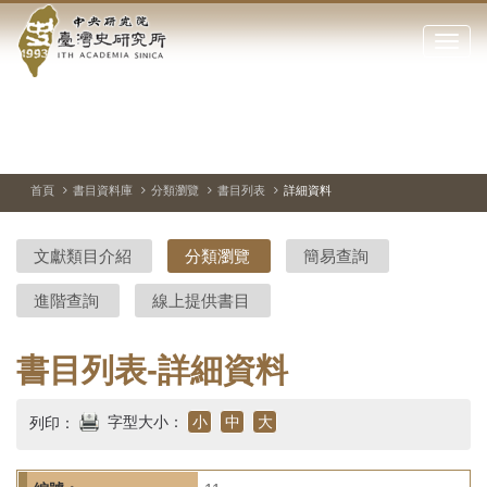
中
跳
到
點
央
主
擊
要
開
研
內
啟
容
或
究
切
上
下
主
區
換
一
一
圖
關
暫
張
張
連
塊
閉
停、
圖
圖
結
院-
播
片
片
首頁
書目資料庫
分類瀏覽
書目列表
詳細資料
網
放
站
臺
主
文獻類目介紹
分類瀏覽
簡易查詢
要
灣
選
進階查詢
線上提供書目
單
史
研
書目列表-詳細資料
究
字型大小：
小
中
大
列印：
所-