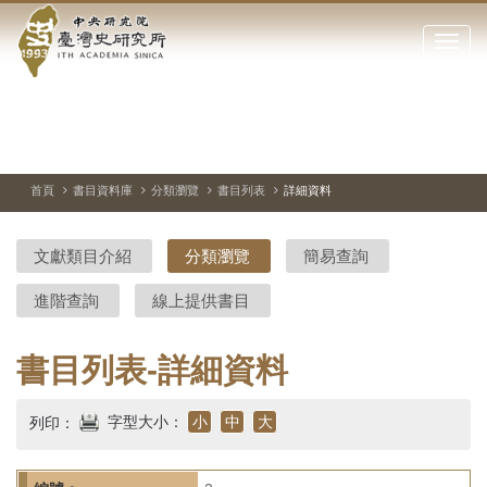
中
跳
到
點
央
主
擊
要
開
研
內
啟
容
或
究
切
上
下
主
區
換
一
一
圖
關
暫
張
張
連
塊
閉
停、
圖
圖
結
院-
播
片
片
首頁
書目資料庫
分類瀏覽
書目列表
詳細資料
網
放
站
臺
主
文獻類目介紹
分類瀏覽
簡易查詢
要
灣
選
進階查詢
線上提供書目
單
史
研
書目列表-詳細資料
究
字型大小：
小
中
大
列印：
所-