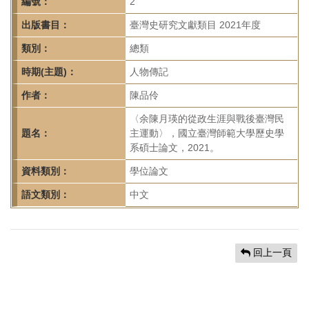
首
編號：
2
頁
出版書目：
臺灣史研究文獻類目 2021年度
類別：
總類
時期(主題)：
人物傳記
作者：
陳品伶
〈余陳月瑛的從政生涯與戰後臺灣民
題名：
主運動〉，國立臺灣師範大學歷史學
系碩士論文，2021。
資料類別：
學位論文
語文類別：
中文
回上一頁