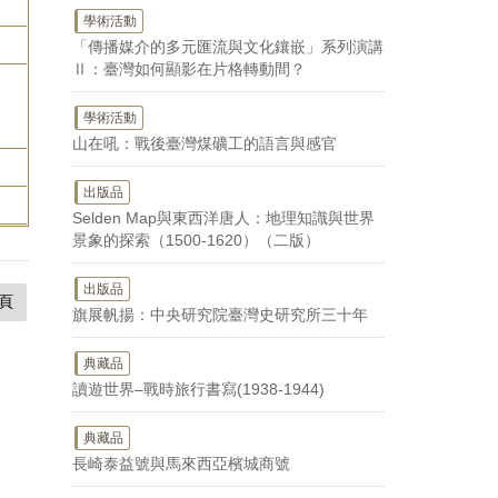
學術活動
「傳播媒介的多元匯流與文化鑲嵌」系列演講
Ⅱ：臺灣如何顯影在片格轉動間？
學術活動
山在吼：戰後臺灣煤礦工的語言與感官
出版品
Selden Map與東西洋唐人：地理知識與世界
景象的探索（1500-1620）（二版）
出版品
頁
旗展帆揚：中央研究院臺灣史研究所三十年
典藏品
讀遊世界–戰時旅行書寫(1938-1944)
典藏品
長崎泰益號與馬來西亞檳城商號