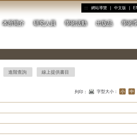
網站導覽
|
中文版
|
E
:::
本所簡介
研究人員
學術活動
出版品
學術
進階查詢
線上提供書目
字型大小：
小
中
列印：