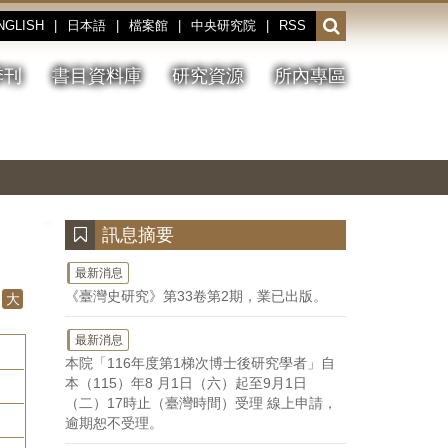
NGLISH
|
日本語
|
檔案館
|
中央研究院
|
RSS
開
啟
或
季刊
書目資料庫
研究資源
所內專區
收
合
搜
切
上
下
主
換
一
一
圖
尋
暫
張
張
連
停、
圖
圖
結
欄
播
片
片
位
放
:::
訊息摘要
最新消息
《臺灣史研究》第33卷第2期，業已出版。
大
最新消息
本院「116年度第1梯次博士後研究學者」自
本（115）年8 月1日（六）起至9月1日
（二）17時止（臺灣時間）受理 線上申請，
逾期恕不受理。