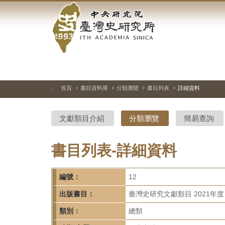
中
跳
到
央
主
要
研
內
容
究
區
塊
院-
首頁
書目資料庫
分類瀏覽
書目列表
詳細資料
:::
臺
文獻類目介紹
分類瀏覽
簡易查詢
灣
史
書目列表-詳細資料
研
編號：
12
究
出版書目：
臺灣史研究文獻類目 2021年度
所-
類別：
總類