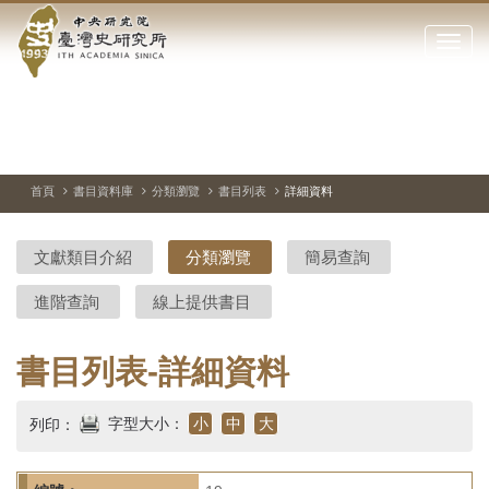
中
跳
到
點
央
主
擊
要
開
研
內
啟
容
或
究
切
上
下
主
區
換
一
一
圖
關
暫
張
張
連
塊
閉
停、
圖
圖
結
院-
播
片
片
首頁
書目資料庫
分類瀏覽
書目列表
詳細資料
網
放
站
臺
主
文獻類目介紹
分類瀏覽
簡易查詢
要
灣
選
進階查詢
線上提供書目
單
史
研
書目列表-詳細資料
究
字型大小：
小
中
大
列印：
所-