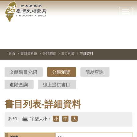
中
跳
到
點
央
主
擊
要
開
研
內
啟
容
或
究
切
上
下
主
區
換
一
一
圖
關
暫
張
張
連
塊
閉
停、
圖
圖
結
院-
播
片
片
首頁
書目資料庫
分類瀏覽
書目列表
詳細資料
網
放
站
臺
主
文獻類目介紹
分類瀏覽
簡易查詢
要
灣
選
進階查詢
線上提供書目
單
史
研
書目列表-詳細資料
究
字型大小：
小
中
大
列印：
所-