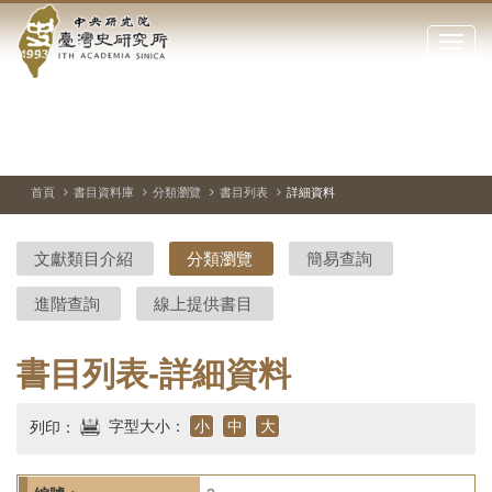
中
跳
到
點
央
主
擊
要
開
研
內
啟
容
或
究
切
上
下
主
區
換
一
一
圖
關
暫
張
張
連
塊
閉
停、
圖
圖
結
院-
播
片
片
首頁
書目資料庫
分類瀏覽
書目列表
詳細資料
網
放
站
臺
主
文獻類目介紹
分類瀏覽
簡易查詢
要
灣
選
進階查詢
線上提供書目
單
史
研
書目列表-詳細資料
究
字型大小：
小
中
大
列印：
所-