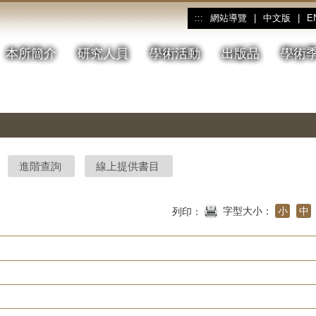
網站導覽
|
中文版
|
E
:::
本所簡介
研究人員
學術活動
出版品
學術
進階查詢
線上提供書目
字型大小：
小
中
列印：