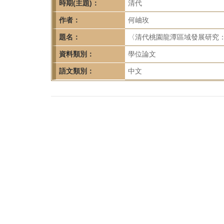
首
時期(主題)：
清代
頁
作者：
何岫玫
題名：
〈清代桃園龍潭區域發展研究：
資料類別：
學位論文
語文類別：
中文