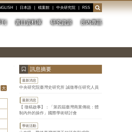
NGLISH
|
日本語
|
檔案館
|
中央研究院
|
RSS
開
啟
或
季刊
書目資料庫
研究資源
所內專區
收
合
搜
切
上
下
主
換
一
一
圖
尋
暫
張
張
連
停、
圖
圖
結
欄
播
片
片
位
放
:::
訊息摘要
最新消息
中央研究院臺灣史研究所 誠徵專任研究人員
大
最新消息
【 徵稿啟事】：「第四屆臺灣商業傳統：體
制內外的操作」國際學術研討會
學術活動