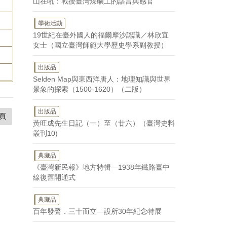
山在吼：戰後臺灣煤礦工的語言與感官
學術活動
19世紀在臺外國人的福爾摩沙認識／林欣宜
。
女士（國立臺灣師範大學歷史學系副教授）
出版品
Selden Map與東西洋唐人：地理知識與世界
景象的探索（1500-1620）（二版）
出版品
頁
黃旺成先生日記（一）至（廿六）（臺灣史料
叢刊10)
典藏品
《臺灣新民報》地方特輯—1938年鐵路臺中
線復舊開通式
典藏品
百年發聲．三十而立—設所30年紀念特展