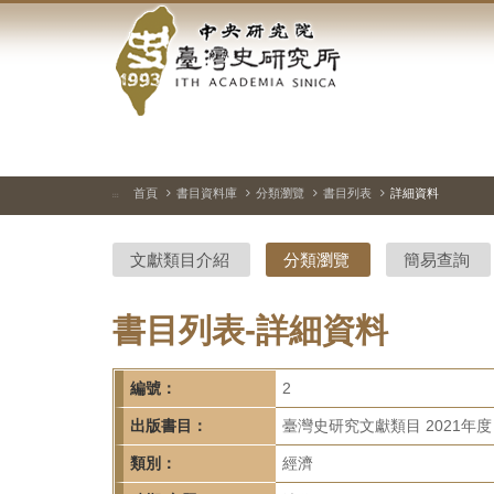
中
跳
到
央
主
要
研
內
容
究
區
塊
院-
首頁
書目資料庫
分類瀏覽
書目列表
詳細資料
:::
臺
文獻類目介紹
分類瀏覽
簡易查詢
灣
史
書目列表-詳細資料
研
編號：
2
究
出版書目：
臺灣史研究文獻類目 2021年度
所-
類別：
經濟