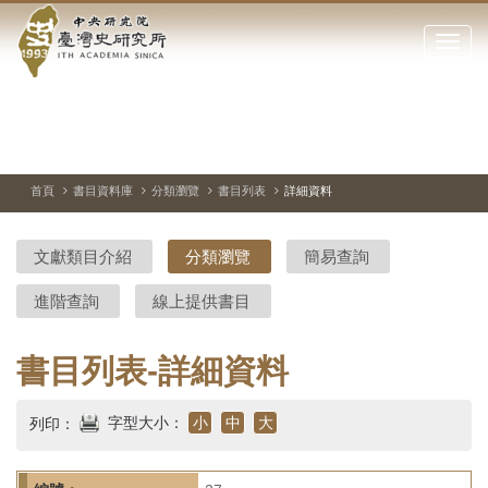
中
跳
到
點
央
主
擊
要
開
研
內
啟
容
或
究
切
上
下
主
區
換
一
一
圖
關
暫
張
張
連
塊
閉
停、
圖
圖
結
院-
播
片
片
首頁
書目資料庫
分類瀏覽
書目列表
詳細資料
網
放
站
臺
主
文獻類目介紹
分類瀏覽
簡易查詢
要
灣
選
進階查詢
線上提供書目
單
史
研
書目列表-詳細資料
究
字型大小：
小
中
大
列印：
所-