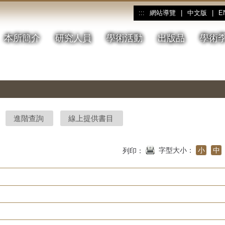
網站導覽
|
中文版
|
E
:::
本所簡介
研究人員
學術活動
出版品
學術
進階查詢
線上提供書目
字型大小：
小
中
列印：