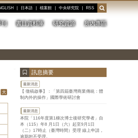
NGLISH
|
日本語
|
檔案館
|
中央研究院
|
RSS
開
啟
或
季刊
書目資料庫
研究資源
所內專區
收
合
搜
切
上
下
主
換
一
一
圖
尋
暫
張
張
連
停、
圖
圖
結
欄
播
片
片
位
放
:::
訊息摘要
最新消息
【 徵稿啟事】：「第四屆臺灣商業傳統：體
大
制內外的操作」國際學術研討會
最新消息
本院「116年度第1梯次博士後研究學者」自
本（115）年8 月1日（六）起至9月1日
（二）17時止（臺灣時間）受理 線上申請，
逾期恕不受理。