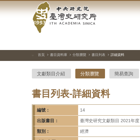
中
跳
到
央
主
要
研
內
容
究
區
塊
院-
首頁
書目資料庫
分類瀏覽
書目列表
詳細資料
:::
臺
文獻類目介紹
分類瀏覽
簡易查詢
灣
史
書目列表-詳細資料
研
編號：
14
究
出版書目：
臺灣史研究文獻類目 2021年度
所-
類別：
經濟