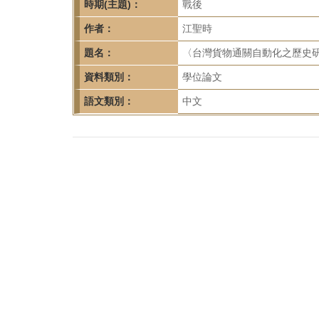
首
時期(主題)：
戰後
頁
作者：
江聖時
題名：
〈台灣貨物通關自動化之歷史研究
資料類別：
學位論文
語文類別：
中文