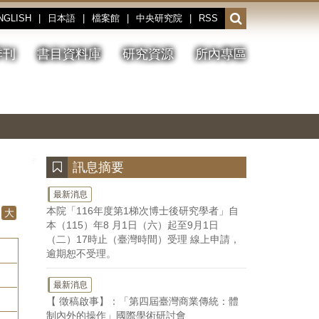
NGLISH
|
日本語
|
檔案館
|
中央研究院
|
RSS
開
啟
或
季刊
書目資料庫
研究資源
所內專區
收
合
搜
切
上
下
主
換
一
一
圖
尋
暫
張
張
連
停、
圖
圖
結
欄
播
片
片
位
放
:::
訊息摘要
最新消息
本院「116年度第1梯次博士後研究學者」自
大
本（115）年8 月1日（六）起至9月1日
（二）17時止（臺灣時間）受理 線上申請，
逾期恕不受理。
最新消息
【 徵稿啟事】：「第四屆臺灣商業傳統：體
制內外的操作」國際學術研討會