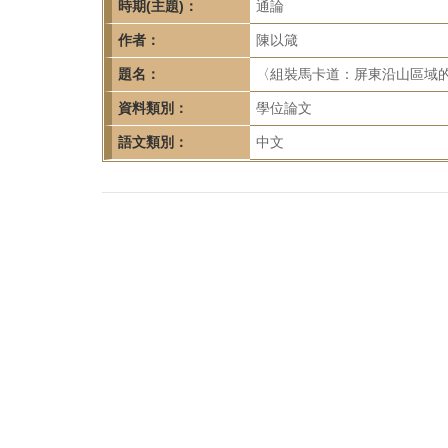
首
時期(主題)：
通論
頁
作者：
陳以箴
題名：
〈組裝馬卡道：屏東沿山區域的
資料類別：
學位論文
語文類別：
中文