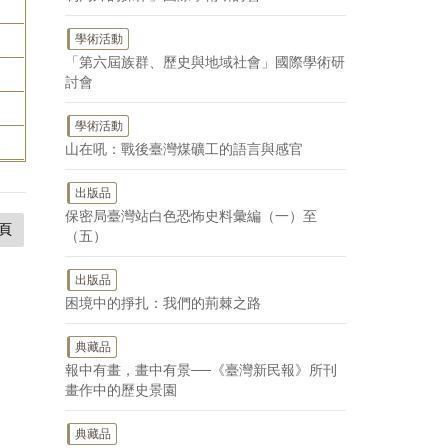
學術活動
「第六屆族群、歷史與地域社會」國際學術研
討會
學術活動
山在吼：戰後臺灣煤礦工的語言與感官
出版品
保密局臺灣站白色恐怖史料彙編（一）至
頁
（五）
出版品
困境中的掙扎：我們的荊棘之路
典藏品
報中有畫，畫中有景──《臺灣新民報》所刊
畫作中的歷史景園
典藏品