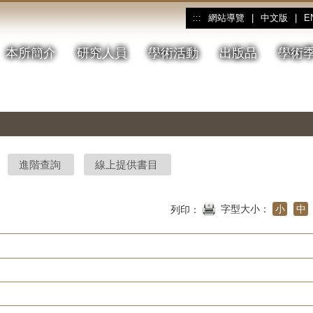
網站導覽
|
中文版
|
E
:::
本所簡介
研究人員
學術活動
出版品
學術
進階查詢
線上提供書目
字型大小：
小
中
列印：