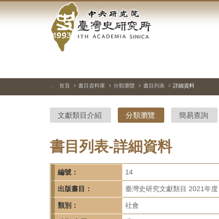
中
跳
到
央
主
要
研
內
容
究
區
塊
院-
首頁
書目資料庫
分類瀏覽
書目列表
詳細資料
:::
臺
文獻類目介紹
分類瀏覽
簡易查詢
灣
史
書目列表-詳細資料
研
編號：
14
究
出版書目：
臺灣史研究文獻類目 2021年度
所-
類別：
社會