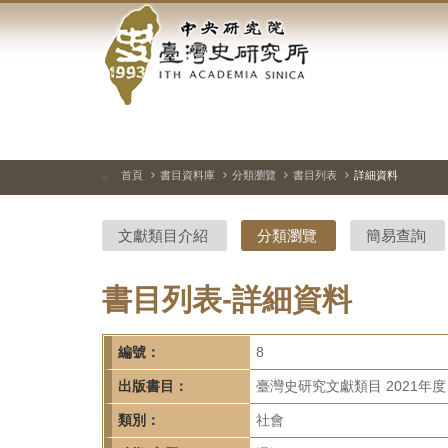
中
跳
到
央
主
要
研
內
容
究
區
塊
院-
首頁
書目資料庫
分類瀏覽
書目列表
詳細資料
:::
臺
文獻類目介紹
分類瀏覽
簡易查詢
灣
史
書目列表-詳細資料
研
編號：
8
究
出版書目：
臺灣史研究文獻類目 2021年度
所-
類別：
社會