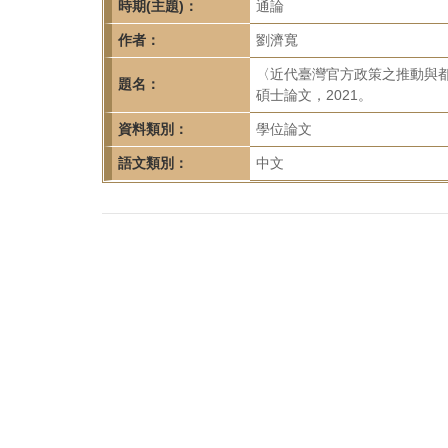
首
時期(主題)：
通論
頁
作者：
劉濟寬
〈近代臺灣官方政策之推動與
題名：
碩士論文，2021。
資料類別：
學位論文
語文類別：
中文