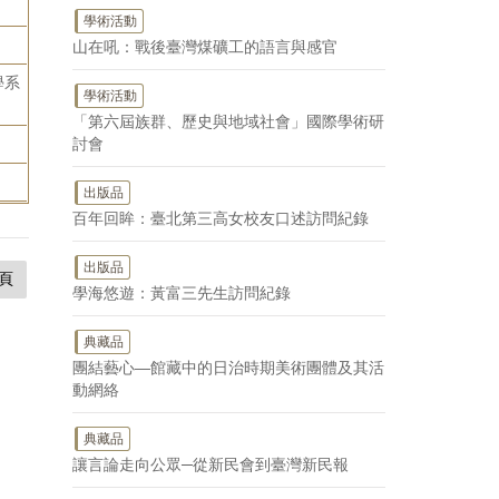
學術活動
山在吼：戰後臺灣煤礦工的語言與感官
學系
學術活動
「第六屆族群、歷史與地域社會」國際學術研
討會
出版品
百年回眸：臺北第三高女校友口述訪問紀錄
出版品
頁
學海悠遊：黃富三先生訪問紀錄
典藏品
團結藝心—館藏中的日治時期美術團體及其活
動網絡
典藏品
讓言論走向公眾─從新民會到臺灣新民報