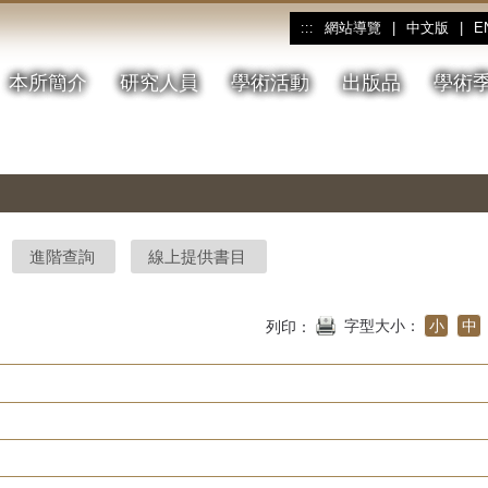
網站導覽
|
中文版
|
E
:::
本所簡介
研究人員
學術活動
出版品
學術
進階查詢
線上提供書目
字型大小：
小
中
列印：