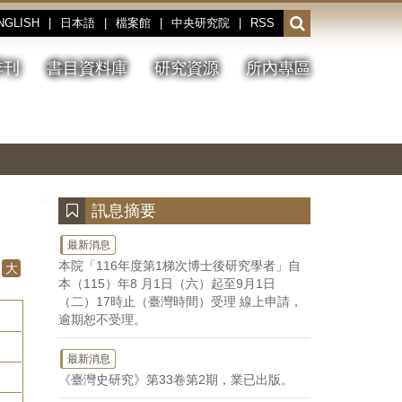
NGLISH
|
日本語
|
檔案館
|
中央研究院
|
RSS
開
啟
或
季刊
書目資料庫
研究資源
所內專區
收
合
搜
切
上
下
主
換
一
一
圖
尋
暫
張
張
連
停、
圖
圖
結
欄
播
片
片
位
放
:::
訊息摘要
最新消息
本院「116年度第1梯次博士後研究學者」自
大
本（115）年8 月1日（六）起至9月1日
（二）17時止（臺灣時間）受理 線上申請，
逾期恕不受理。
最新消息
《臺灣史研究》第33卷第2期，業已出版。