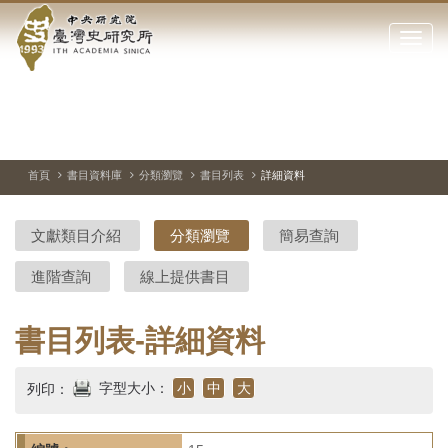
中
跳
到
點
央
主
擊
要
開
研
內
啟
容
或
究
切
上
下
主
區
換
一
一
圖
關
暫
張
張
連
塊
閉
停、
圖
圖
結
院-
播
片
片
首頁
書目資料庫
分類瀏覽
書目列表
詳細資料
網
放
站
臺
主
文獻類目介紹
分類瀏覽
簡易查詢
要
灣
選
進階查詢
線上提供書目
單
史
研
書目列表-詳細資料
究
字型大小：
小
中
大
列印：
所-