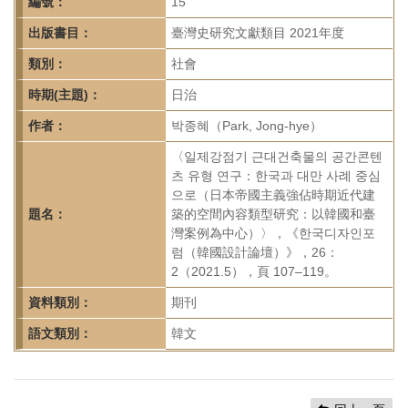
首
編號：
15
頁
出版書目：
臺灣史研究文獻類目 2021年度
類別：
社會
時期(主題)：
日治
作者：
박종혜（Park, Jong-hye）
〈일제강점기 근대건축물의 공간콘텐
츠 유형 연구：한국과 대만 사례 중심
으로（日本帝國主義強佔時期近代建
題名：
築的空間內容類型研究：以韓國和臺
灣案例為中心）〉，《한국디자인포
럼（韓國設計論壇）》，26：
2（2021.5），頁 107–119。
資料類別：
期刊
語文類別：
韓文